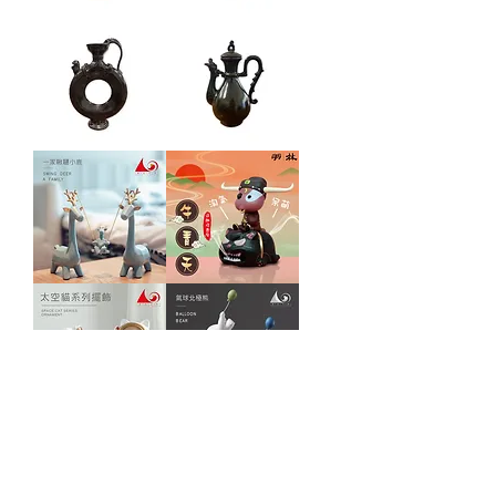
中
中
式
式
仿
仿
舊
舊
酒
酒
器
器
擺
擺
飾
飾
中
中
式
式
仿
仿
舊
舊
酒
酒
器
器
擺
擺
飾
飾
一
羽
家
林
鞦
造
韆
物-
小
牛
鹿
青
天
太
氣
空
球
貓
北
載入更多
系
極
列
熊