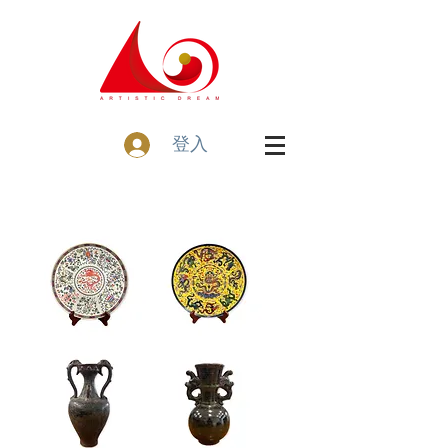
登入
中
中
式
式
精
精
緻
緻
瓷
瓷
盤
盤
擺
擺
飾
飾