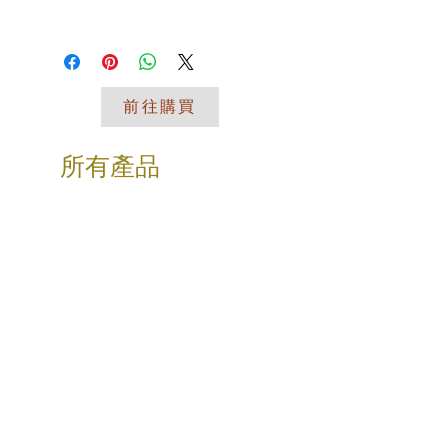
退换政策应力求简单明了，这样才能建
I'm a shipping policy. I'm a great
立起信任关系，使客户不再有后顾之
place to add more information about
忧。
your shipping methods, packaging
and cost. Providing straightforward
前往購買
information about your shipping policy
is a great way to build trust and
reassure your customers that they
所有產品
can buy from you with confidence.