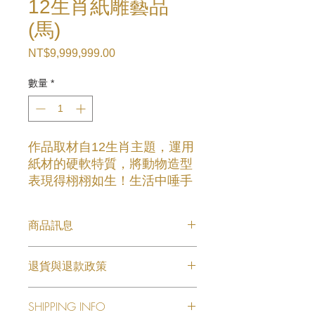
12生肖紙雕藝品
(馬)
NT$9,999,999.00
價
格
數量
*
作品取材自12生肖主題，運用
紙材的硬軟特質，將動物造型
表現得栩栩如生！生活中唾手
可得的物件也能化身成令人驚
豔的藝術作品。
商品訊息
12生肖紙雕藝品 (馬)
退貨與退款政策
此处是退货与退款政策。此处适合向客
SHIPPING INFO
户说明如何处理不满意的产品。退款或