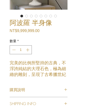
阿波羅 半身像
NT$9,999,999.00
價
格
數量
*
完美的比例所堅持的古典，不
浮誇純結的大理石色，極為細
緻的雕刻，呈現了古希臘世紀
當時對於雕刻富於的理想主
義、質樸，注重共性、雅致，
購買說明
簡而言之便是返璞歸真。
【產品詳情】
提升您的居家生活品質，出顯
SHIPPING INFO
👉產品名稱:阿波羅 半身像