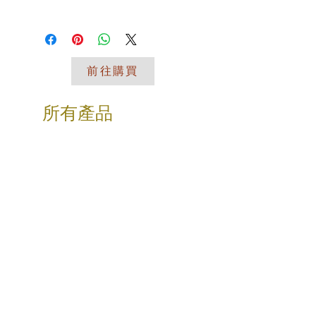
您個人的時尚品味。
👉材質：樹脂
I'm a shipping policy. I'm a great
👉工藝：手工製作
place to add more information about
👉尺寸：20X12X高31cm
your shipping methods, packaging
👉適用：客廳、臥室、玄關處等
and cost. Providing straightforward
前往購買
information about your shipping policy
【溫馨提示】
is a great way to build trust and
🔍尺寸為人工測量，有可能存在細微誤
reassure your customers that they
差，請以收到的實物為準，敬請諒解！
所有產品
can buy from you with confidence.
🔍產品為手工工藝上色/製作，會有細
微不同和少許誤差，請以收到的實物為
準，敬請諒解！
🔍如果產品灰塵，清潔時可用軟質材料
（如海綿、乾棉布）擦拭即可
🔍擺飾超商取貨因體積原因一單僅限一
入！！！
🔍我們為不同產品提供不同的專業包
裝，採用高密度保麗龍，抗壓、防震，
有效保障您購買的寶貝安全送達。
❤️【藝想天開】❤️
生活/居家/空間/藝品/擺飾 我們以最用
心、專業的態度將最好的品質帶給人