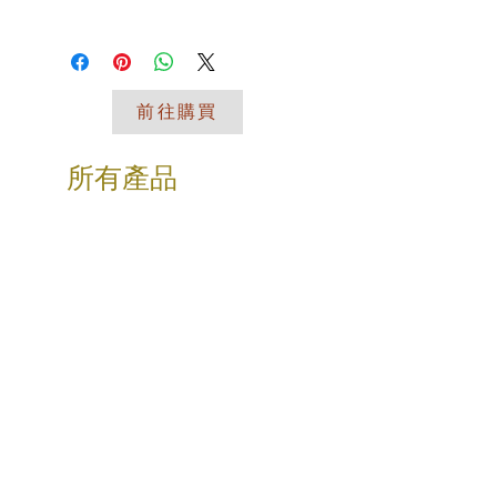
問 謝謝您
👉材質：樹脂
I'm a shipping policy. I'm a great
👉工藝：手工製作
place to add more information about
👉款式：粉紅女孩、藍色女孩、綠色
your shipping methods, packaging
女孩
and cost. Providing straightforward
👉尺寸：19x19x高30cm
前往購買
information about your shipping policy
👉適用：客廳、臥室、玄關處等
is a great way to build trust and
reassure your customers that they
【溫馨提示】
所有產品
can buy from you with confidence.
🔍尺寸為人工測量，有可能存在細微誤
差，請以收到的實物為準，敬請諒解！
🔍產品為手工工藝上色/製作，會有細
微不同和少許誤差，請以收到的實物為
準，敬請諒解！
🔍如果產品灰塵，清潔時可用軟質材料
（如海綿、乾棉布）擦拭即可
🔍擺飾超商取貨因體積原因一單僅限一
入！！！
🔍我們為不同產品提供不同的專業包
裝，採用高密度保麗龍，抗壓、防震，
有效保障您購買的寶貝安全送達。
❤️【藝想天開】❤️