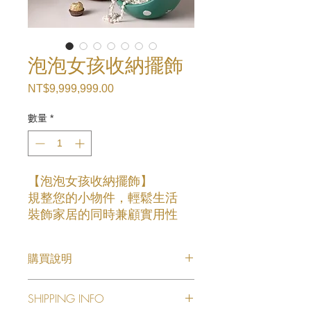
泡泡女孩收納擺飾
NT$9,999,999.00
價
格
數量
*
【泡泡女孩收納擺飾】
規整您的小物件，輕鬆生活
裝飾家居的同時兼顧實用性
提升您的居家生活品質，出顯
購買說明
您個人的時尚品味。
【產品詳情】
欲購買歡迎留言私訊或來電詢
SHIPPING INFO
👉產品名稱：泡泡女孩收納