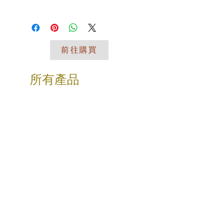
👉材質：樹脂
I'm a shipping policy. I'm a great
欲購買歡迎留言私訊或來電詢
👉工藝：手工製作
place to add more information about
👉款式：ABC三款
問 謝謝您
your shipping methods, packaging
👉尺寸：A-8X6X高30cm，B-12X6X高
and cost. Providing straightforward
25cm，C-26X12X高6.5cm
前往購買
information about your shipping policy
👉適用：客廳、臥室、玄關處等
is a great way to build trust and
reassure your customers that they
【溫馨提示】
所有產品
can buy from you with confidence.
🔍尺寸為人工測量，有可能存在細微誤
差，請以收到的實物為準，敬請諒解！
🔍產品為手工工藝上色/製作，會有細
微不同和少許誤差，請以收到的實物為
準，敬請諒解！
🔍如果產品灰塵，清潔時可用軟質材料
（如海綿、乾棉布）擦拭即可
🔍擺飾超商取貨因體積原因一單僅限一
入！！！
🔍我們為不同產品提供不同的專業包
裝，採用高密度保麗龍，抗壓、防震，
有效保障您購買的寶貝安全送達。
❤️【藝想天開】❤️