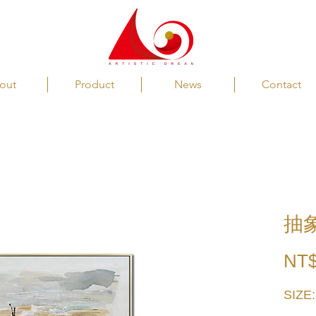
out
Product
News
Contact
抽
NT$
SIZE