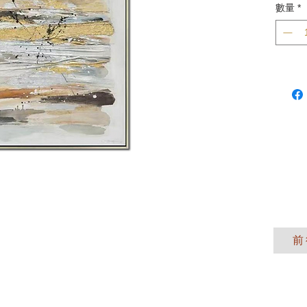
數量
*
前