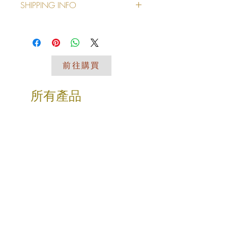
欲購買歡迎留言私訊或來電詢
SHIPPING INFO
👉產品名稱:夢幻白馬女孩擺飾
問 謝謝您
👉材質：樹脂
I'm a shipping policy. I'm a great
👉工藝：手工製作
place to add more information about
👉款式：金髮坐姿女孩、戴帽趴睡女
your shipping methods, packaging
孩
and cost. Providing straightforward
👉尺寸：金髮坐姿女孩
前往購買
information about your shipping policy
23.5X6.5XH31cm、戴帽趴睡女孩
is a great way to build trust and
21X9XH31cm
reassure your customers that they
👉適用：客廳、臥室、玄關處等
所有產品
can buy from you with confidence.
【溫馨提示】
🔍尺寸為人工測量，有可能存在細微誤
差，請以收到的實物為準，敬請諒解！
🔍產品為手工工藝上色/製作，會有細
微不同和少許誤差，請以收到的實物為
準，敬請諒解！
🔍如果產品灰塵，清潔時可用軟質材料
（如海綿、乾棉布）擦拭即可
🔍擺飾超商取貨因體積原因一單僅限一
入！！！
🔍我們為不同產品提供不同的專業包